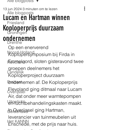
Alle blogposts
13 jun 2024
3 minuten om te lezen
Alle blogposts
Lucam en Hartman winnen
Friesland
Koploperprijs duurzaam
Groningen
ondernemen
Drenthe
Op een enerverend 
Noord-Holland
Koplopersymposium bij Firda in 
Emmeloord, sloten gisteravond twee 
Flevoland
groepen deelnemers het 
Landelijk
Koploperproject duurzaam 
Brabant
ondernemen af. De Koploperprijs 
Flevoland ging ditmaal naar Lucam 
Overijssel
Air, dat onder meer warmtepompen 
Uitgelicht
en luchtbehandelingskasten maakt. 
In Overijssel ging Hartman, 
Gelderland
leverancier van tuinmeubelen uit 
Het KANNN
Enschede, met de prijs naar huis.