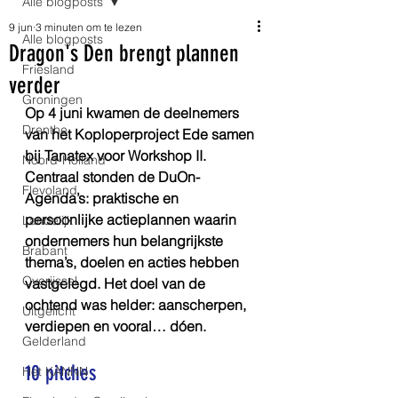
Alle blogposts
9 jun
3 minuten om te lezen
Alle blogposts
Dragon's Den brengt plannen
Friesland
verder
Groningen
Op 4 juni kwamen de deelnemers 
Drenthe
van het Koploperproject Ede samen 
bij Tanatex voor Workshop II. 
Noord-Holland
Centraal stonden de DuOn-
Flevoland
Agenda’s: praktische en 
persoonlijke actieplannen waarin 
Landelijk
ondernemers hun belangrijkste 
Brabant
thema’s, doelen en acties hebben 
Overijssel
vastgelegd. Het doel van de 
ochtend was helder: aanscherpen, 
Uitgelicht
verdiepen en vooral… dóen.
Gelderland
10 pitches
Het KANNN