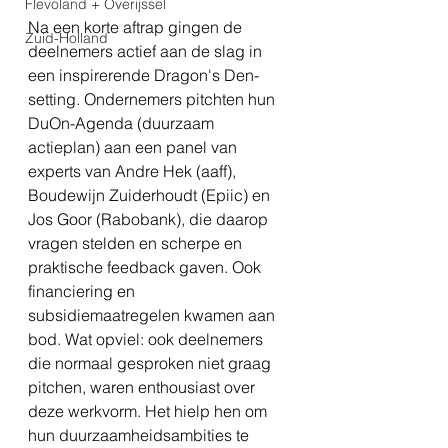
Flevoland + Overijssel
Na een korte aftrap gingen de 
Zuid-Holland
deelnemers actief aan de slag in 
een inspirerende Dragon's Den-
setting. Ondernemers pitchten hun 
DuOn-Agenda (duurzaam 
actieplan) aan een panel van 
experts van Andre Hek (aaff), 
Boudewijn Zuiderhoudt (Epiic) en 
Jos Goor (Rabobank), die daarop 
vragen stelden en scherpe en 
praktische feedback gaven. Ook 
financiering en 
subsidiemaatregelen kwamen aan 
bod. Wat opviel: ook deelnemers 
die normaal gesproken niet graag 
pitchen, waren enthousiast over 
deze werkvorm. Het hielp hen om 
hun duurzaamheidsambities te 