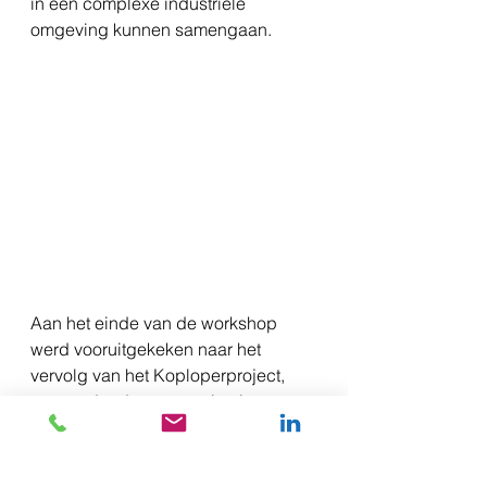
in een complexe industriële 
omgeving kunnen samengaan.
Aan het einde van de workshop 
werd vooruitgekeken naar het 
vervolg van het Koploperproject, 
waaronder de communicatie-
opdracht voor het 
Koplopersymposium van 9 juli waar 
iedere deelnemer mee aan de slag 