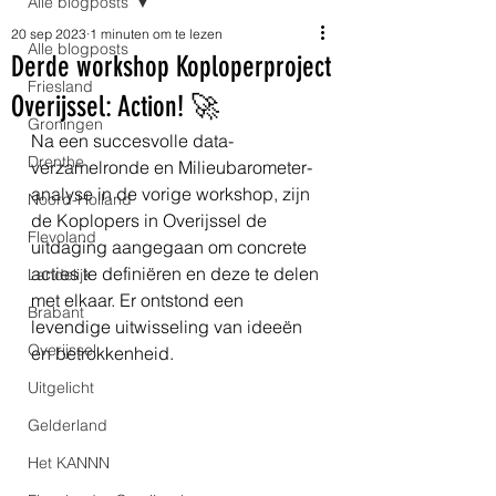
Alle blogposts
20 sep 2023
1 minuten om te lezen
Alle blogposts
Derde workshop Koploperproject
Friesland
Overijssel: Action! 🚀
Groningen
Na een succesvolle data-
Drenthe
verzamelronde en Milieubarometer-
analyse in de vorige workshop, zijn 
Noord-Holland
de Koplopers in Overijssel de 
Flevoland
uitdaging aangegaan om concrete 
acties te definiëren en deze te delen 
Landelijk
met elkaar. Er ontstond een 
Brabant
levendige uitwisseling van ideeën 
Overijssel
en betrokkenheid.
Uitgelicht
Gelderland
Het KANNN