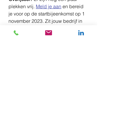
plekken vrij. 
Meld je aan
 en bereid 
je voor op de startbijeenkomst op 1 
november 2023. Zit jouw bedrijf in 
een andere provincie, ook daar 
starten we binnenkort 
nieuwe 
groepen Koplopers
.
Lees ook dit wat langere 
artikel
 op 
Kijk Op Oost-Nederland.
Koploperproject
Duurzaam ondernemen
Toekomstbestendig
Overijssel
Overijssel
Alles weergeven
Gerelateerde posts