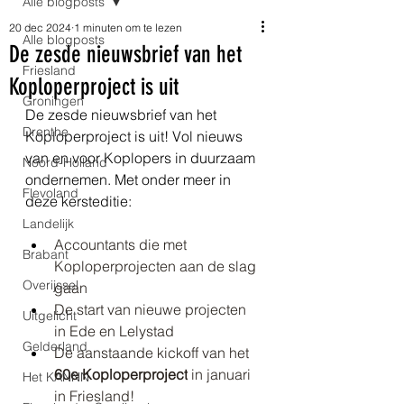
Alle blogposts
20 dec 2024
1 minuten om te lezen
Alle blogposts
De zesde nieuwsbrief van het
Friesland
Koploperproject is uit
Groningen
De zesde nieuwsbrief van het 
Drenthe
Koploperproject is uit! Vol nieuws 
van en voor Koplopers in duurzaam 
Noord-Holland
ondernemen. Met onder meer in 
Flevoland
deze kersteditie:
Landelijk
Accountants die met 
Brabant
Koploperprojecten aan de slag 
Overijssel
gaan
De start van nieuwe projecten 
Uitgelicht
in Ede en Lelystad
Gelderland
De aanstaande kickoff van het 
60e Koploperproject
 in januari 
Het KANNN
in Friesland!