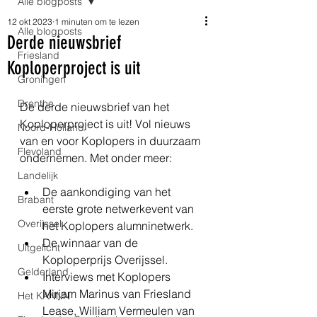
Alle blogposts
12 okt 2023
1 minuten om te lezen
Alle blogposts
Derde nieuwsbrief
Friesland
Koploperproject is uit
Groningen
Drenthe
De derde nieuwsbrief van het 
Koploperproject is uit! Vol nieuws 
Noord-Holland
van en voor Koplopers in duurzaam 
Flevoland
ondernemen. Met onder meer:
Landelijk
De aankondiging van het 
Brabant
eerste grote netwerkevent van 
Overijssel
het Koplopers alumninetwerk.
De winnaar van de 
Uitgelicht
Koploperprijs Overijssel.
Gelderland
Interviews met Koplopers 
Mirjam Marinus van Friesland 
Het KANNN
Lease, William Vermeulen van 