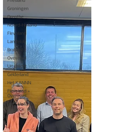
Friesland
Groningen
Drenthe
Noord-Holland
Flevoland
Landelijk
Brabant
Overijssel
Uitgelicht
Gelderland
Het KANNN
Flevoland +
Overijssel
Zuid-Holland