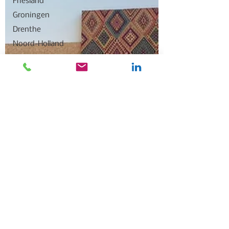
Friesland
Groningen
Drenthe
Noord-Holland
Flevoland
Landelijk
Brabant
Overijssel
Uitgelicht
Gelderland
Het KANNN
Flevoland +
Overijssel
Zuid-Holland