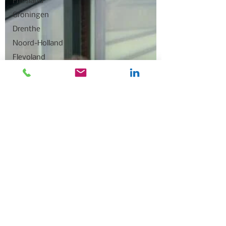
Friesland
Groningen
Drenthe
Noord-Holland
Flevoland
Landelijk
Brabant
Overijssel
Uitgelicht
Gelderland
Het KANNN
Flevoland +
Overijssel
Zuid-Holland