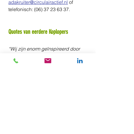
adakruiter@circulairactief.nl
 of 
telefonisch: (06) 37 23 63 37.
Quotes van eerdere Koplopers
“Wij zijn enorm geïnspireerd door 
dit Koploperproject en gaan door 
met het verduurzamen van onze 
bedrijfsvoering. En als het even kan 
ook die van onze leveranciers en 
opdrachtgevers”
Frans van der Plaat
Verstegen accountants en adviseurs
“Wij deden al veel aan 
duurzaamheid, maar door het 
Koploperproject vielen alle 