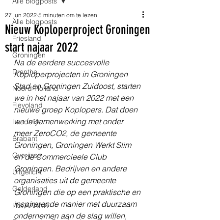
Alle blogposts
27 jun 2022
5 minuten om te lezen
Alle blogposts
Nieuw Koploperproject Groningen
Friesland
start najaar 2022
Groningen
Na de eerdere succesvolle 
Drenthe
Koploperprojecten in Groningen 
Stad en Groningen Zuidoost, starten 
Noord-Holland
we in het najaar van 2022 met een 
Flevoland
nieuwe groep Koplopers. Dat doen 
we in samenwerking met onder 
Landelijk
meer ZeroCO2, de gemeente 
Brabant
Groningen, Groningen Werkt Slim 
Overijssel
en de Commercieele Club 
Groningen. Bedrijven en andere 
Uitgelicht
organisaties uit de gemeente 
Gelderland
Groningen die op een praktische en 
inspirerende manier met duurzaam 
Het KANNN
ondernemen aan de slag willen, 