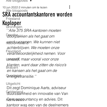
Alle blogposts
10 jun 2022
2 minuten om te lezen
Alle blogposts
SRA accountantskantoren worden
Friesland
Koploper
Groningen
'
'Alle 375 SRA-kantoren moeten 
Drenthe
doorpakken als het gaat om 
verduurzamen. We kunnen niet 
Noord-Holland
achterblijven. We moeten onze 
Flevoland
verantwoordelijkheid nemen. Voor 
onszelf, maar vooral voor onze 
Landelijk
klanten, want daar zitten de risico’s 
Brabant
en kansen als het gaat om de 
Overijssel
energietransitie.''
Uitgelicht
Dit zegt Dominique Aarts, adviseur 
Gelderland
duurzaamheid en innovatie van Van 
Oers accountancy en advies. Dit 
Het KANNN
kantoor was een van de deelnemers 