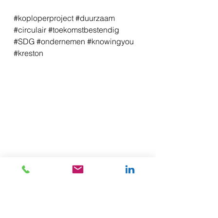
#koploperproject
#duurzaam
#circulair
#toekomstbestendig
#SDG
#ondernemen
#knowingyou
#kreston
Koploperproject
Duurzaam ondernemen
Toekomstbestendig
Rivierenland
SDG
Kreston
Tiel
HKV
Gelderland