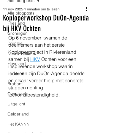
Alle blogposts
11 nov 2025
1 minuten om te lezen
Alle blogposts
Koploperworkshop DuOn-Agenda
Friesland
bij HKV Ochten
Groningen
Op 6 november kwamen de 
Drenthe
deelnemers aan het eerste 
Koploperproject in Rivierenland 
Noord-Holland
samen bij 
HKV
 Ochten voor een 
Flevoland
inspirerende workshop waarin 
iedereen zijn DuOn-Agenda deelde 
Landelijk
en elkaar verder hielp met concrete 
Brabant
stappen richting 
Overijssel
toekomstbestendigheid.
Uitgelicht
Gelderland
Het KANNN