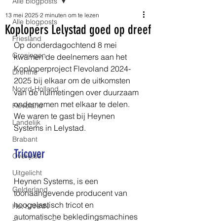
Alle blogposts
13 mei 2025
2 minuten om te lezen
Alle blogposts
Koplopers Lelystad goed op dreef
Friesland
Op donderdagochtend 8 mei 
Groningen
kwamen de deelnemers aan het 
Koploperproject Flevoland 2024-
Drenthe
2025 bij elkaar om de uitkomsten 
Noord-Holland
van de nulmetingen over duurzaam 
ondernemen met elkaar te delen. 
Flevoland
We waren te gast bij Heynen 
Landelijk
Systems in Lelystad.
Brabant
Tricover
Overijssel
Uitgelicht
Heynen Systems, is een 
Gelderland
toonaangevende producent van 
hoogelastisch tricot en 
Het KANNN
automatische bekledingsmachines 