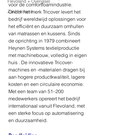
Flevoland + Overijssel
voor de comfortfoamindustrie. 
Zuid-Holland
Onder het merk Tricover levert het 
bedrijf wereldwijd oplossingen voor 
het efficiënt en duurzaam omhullen 
van matrassen en kussens. Sinds 
de oprichting in 1979 combineert 
Heynen Systems textielproductie 
met machinebouw, volledig in eigen 
huis . De innovatieve Tricover-
machines en -materialen dragen bij 
aan hogere productkwaliteit, lagere 
kosten en een circulaire economie. 
Met een team van 51–200 
medewerkers opereert het bedrijf 
internationaal vanuit Flevoland, met 
een sterke focus op automatisering 
en duurzaamheid.