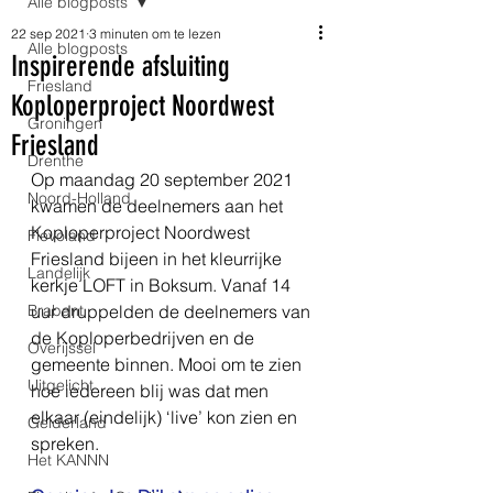
Alle blogposts
22 sep 2021
3 minuten om te lezen
Alle blogposts
Inspirerende afsluiting
Friesland
Koploperproject Noordwest
Groningen
Friesland
Drenthe
Op maandag 20 september 2021 
Noord-Holland
kwamen de deelnemers aan het 
Koploperproject Noordwest 
Flevoland
Friesland bijeen in het kleurrijke 
Landelijk
kerkje LOFT in Boksum. Vanaf 14 
Brabant
uur druppelden de deelnemers van 
de Koploperbedrijven en de 
Overijssel
gemeente binnen. Mooi om te zien 
Uitgelicht
hoe iedereen blij was dat men 
elkaar (eindelijk) ‘live’ kon zien en 
Gelderland
spreken.
Het KANNN