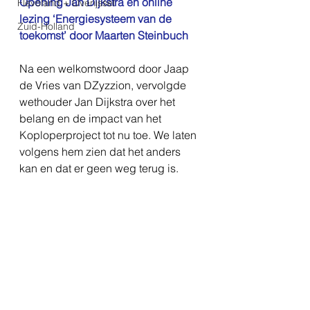
Opening Jan Dijkstra en online 
Flevoland + Overijssel
lezing ‘Energiesysteem van de 
Zuid-Holland
toekomst’ door Maarten Steinbuch
Na een welkomstwoord door Jaap 
de Vries van DZyzzion, vervolgde 
wethouder Jan Dijkstra over het 
belang en de impact van het 
Koploperproject tot nu toe. We laten 
volgens hem zien dat het anders 
kan en dat er geen weg terug is.