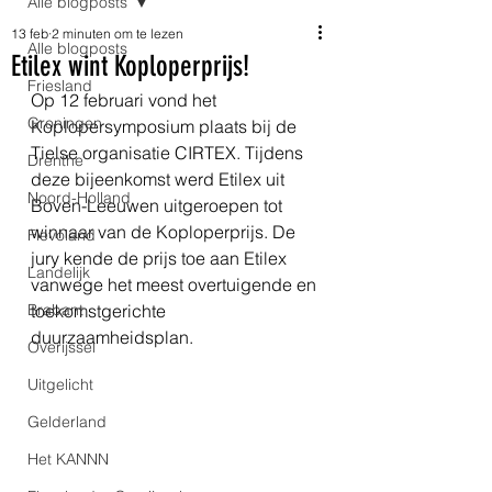
Alle blogposts
13 feb
2 minuten om te lezen
Alle blogposts
Etilex wint Koploperprijs!
Friesland
Op 12 februari vond het 
Groningen
Koplopersymposium plaats bij de 
Tielse organisatie CIRTEX. Tijdens 
Drenthe
deze bijeenkomst werd Etilex uit 
Noord-Holland
Boven-Leeuwen uitgeroepen tot 
winnaar van de Koploperprijs. De 
Flevoland
jury kende de prijs toe aan Etilex 
Landelijk
vanwege het meest overtuigende en 
Brabant
toekomstgerichte 
duurzaamheidsplan.
Overijssel
Uitgelicht
Gelderland
Het KANNN