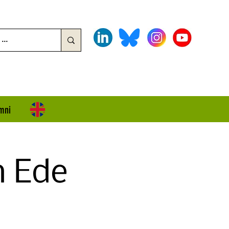
mni
 Ede