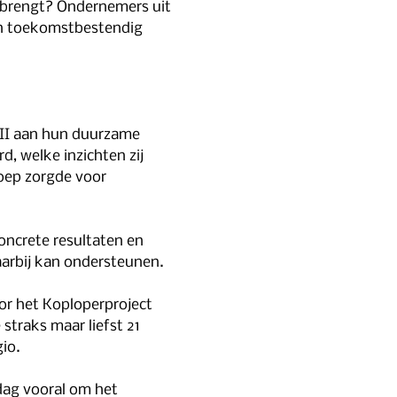
nbrengt? Ondernemers uit 
en toekomstbestendig 
II aan hun duurzame 
, welke inzichten zij 
oep zorgde voor 
ncrete resultaten en 
aarbij kan ondersteunen.
or het Koploperproject 
straks maar liefst 21 
io.
dag vooral om het 