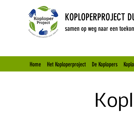
KOPLOPERPROJECT 
samen op weg naar een toekom
Home
Het Koploperproject
De Koplopers
Kopl
Kop