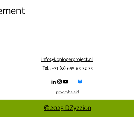
nement
info@koploperproject.nl
Tel.: +31 (0) 655 83 72 73
privacybeleid
©2025 DZyzzion