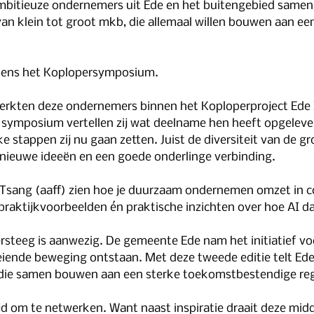
 ambitieuze ondernemers uit Ede en het buitengebied same
van klein tot groot mkb, die allemaal willen bouwen aan e
ijdens het Koplopersymposium.
rkten deze ondernemers binnen het Koploperproject Ede 
 symposium vertellen zij wat deelname hen heeft opgeleverd
stappen zij nu gaan zetten. Juist de diversiteit van de gr
nieuwe ideeën en een goede onderlinge verbinding.
Tsang (aaff) zien hoe je duurzaam ondernemen omzet in co
praktijkvoorbeelden én praktische inzichten over hoe AI d
steeg is aanwezig. De gemeente Ede nam het initiatief vo
eiende beweging ontstaan. Met deze tweede editie telt Ede 
die samen bouwen aan een sterke toekomstbestendige reg
tijd om te netwerken. Want naast inspiratie draait deze mid