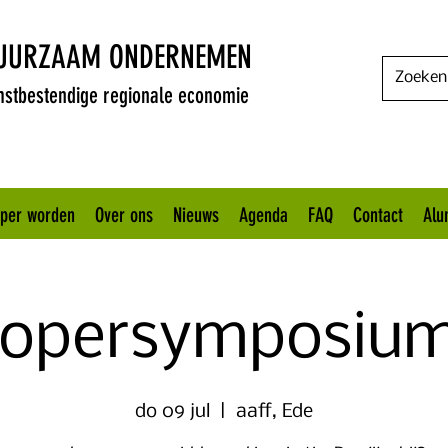
DUURZAAM ONDERNEMEN
stbestendige regionale economie
oper worden
Over ons
Nieuws
Agenda
FAQ
Contact
Alu
lopersymposium
do 09 jul
  |  
aaff, Ede