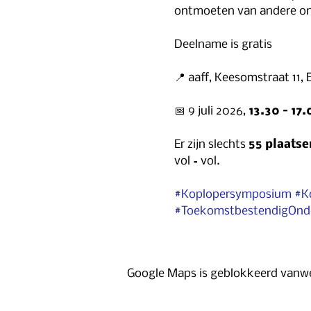
ontmoeten van andere ond
Deelname is gratis
📍 aaff, Keesomstraat 11, 
📅 9 juli 2026, 
13.30 – 17
Er zijn slechts 
55 plaatse
vol = vol.
#Koplopersymposium
#K
#ToekomstbestendigOn
Google Maps is geblokkeerd vanweg