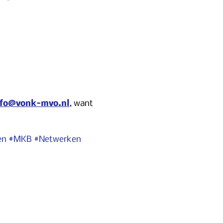
nfo@vonk-mvo.nl
, want 
en
#MKB
#Netwerken