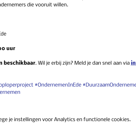
ernemers die vooruit willen.
Ede
.00 uur
n beschikbaar
. Wil je erbij zijn? Meld je dan snel
aan via 
i
oploperproject
#OndernemenInEde
#DuurzaamOndernem
dernemen
e je instellingen voor Analytics en functionele cookies.