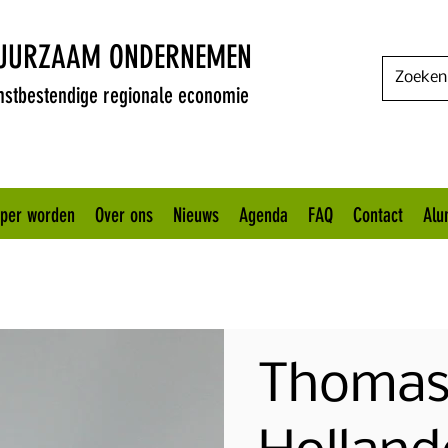
DUURZAAM ONDERNEMEN
stbestendige regionale economie
oper worden
Over ons
Nieuws
Agenda
FAQ
Contact
Alu
Thoma