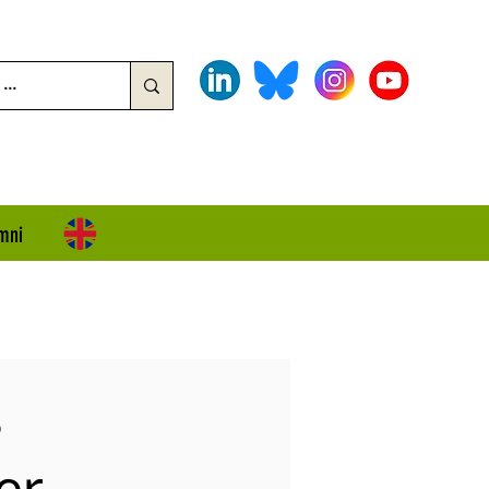
mni
s