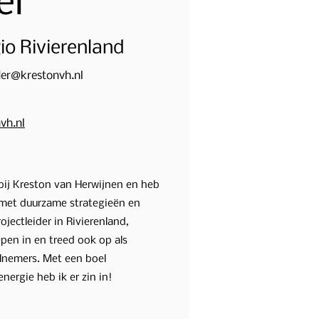
er
gio Rivierenland
er@krestonvh.nl
vh.nl
bij Kreston van Herwijnen en heb
 met duurzame strategieën en
ojectleider in Rivierenland,
pen in en treed ook op als
elnemers. Met een boel
nergie heb ik er zin in!