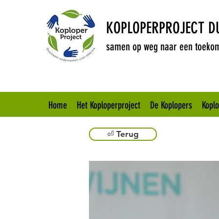
KOPLOPERPROJECT 
samen op weg naar een toekom
Home
Het Koploperproject
De Koplopers
Kopl
⏎ Terug