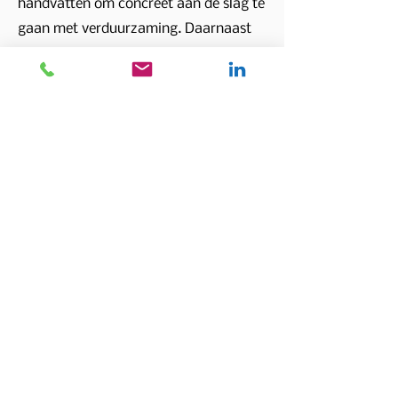
handvatten om concreet aan de slag te
gaan met verduurzaming. Daarnaast
merk je dat de Koplopers ook
Koplopers blijven omdat het in hun
DNA is gekomen. Al met al heeft het
me zo geïnspireerd, dat ik nu zelf
verder ga als coördinator en adviseur
in de Koploperprojecten. Zero CO2 sluit
daar dan weer prima op aan door de
Koplopers verder te helpen met het
concretiseren van hun
verduurzamingsplannen. Bijvoorbeeld
door het verzorgen van de
(groen)financiering, het geven van een
energielabel, het monitoren van
energieverbruik en het terrein rondom