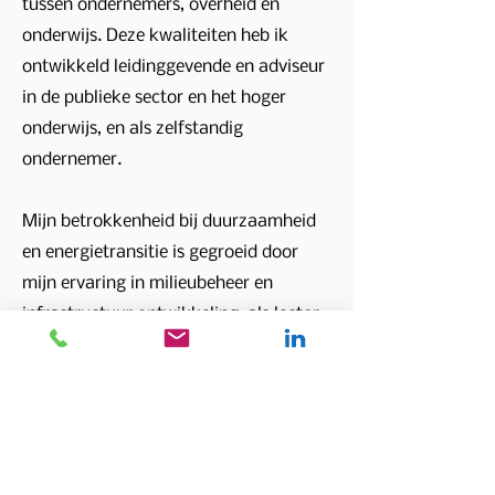
tussen ondernemers, overheid en
onderwijs. Deze kwaliteiten heb ik
ontwikkeld leidinggevende en adviseur
in de publieke sector en het hoger
onderwijs, en als zelfstandig
ondernemer.
Mijn betrokkenheid bij duurzaamheid
en energietransitie is gegroeid door
mijn ervaring in milieubeheer en
infrastructuur ontwikkeling, als lector
voor de energietransitie van de havens
en als programmamanager voor
gebiedsontwikkeling en Omgevingswet
bij verschillende gemeenten.