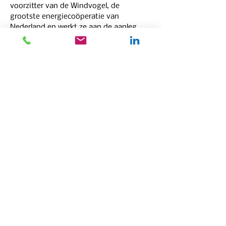
voorzitter van de Windvogel, de 
grootste energiecoöperatie van 
Nederland en werkt ze aan de aanleg 
van een aardgasvrije wijk.
We sluiten af met een gezellige borrel 
met duurzame hapjes. Daar kan je nog 
informeel verder netwerken met de 
Koplopers en deskundigen.
Programma
19.30 uur 
Inloop foyer ‘t Voorhuys
20.00 uur
 Welkom door dagvoorzitter; 
Wat is het Koploperproject en wie zijn 
de Koplopers?
20.15 uur 
Keynote: The next step in de 
energietransitie, door Laetitia Quillet
20.45 uur
 Vragen en discussie met 
Koplopers en zaal
21.15 uur
 Presentatie vlogs Koplopers
21:30 uur
 Gesprek met Koplopers
21.45 uur
 Uitslag jury + uitreiking 
Koploperprijs