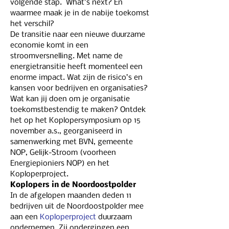
volgende stap.  What’s next? En 
waarmee maak je in de nabije toekomst 
het verschil?
De transitie naar een nieuwe duurzame 
economie komt in een 
stroomversnelling. Met name de 
energietransitie heeft momenteel een 
enorme impact. Wat zijn de risico’s en 
kansen voor bedrijven en organisaties? 
Wat kan jij doen om je organisatie 
toekomstbestendig te maken? Ontdek 
het op het Koplopersymposium op 15 
november a.s., georganiseerd in 
samenwerking met BVN, gemeente 
NOP, Gelijk-Stroom (voorheen 
Energiepioniers NOP) en het 
Koploperproject.
Koplopers in de Noordoostpolder
In de afgelopen maanden deden 11 
bedrijven uit de Noordoostpolder mee 
aan een 
Koploperproject
 duurzaam 
ondernemen. Zij ondergingen een 