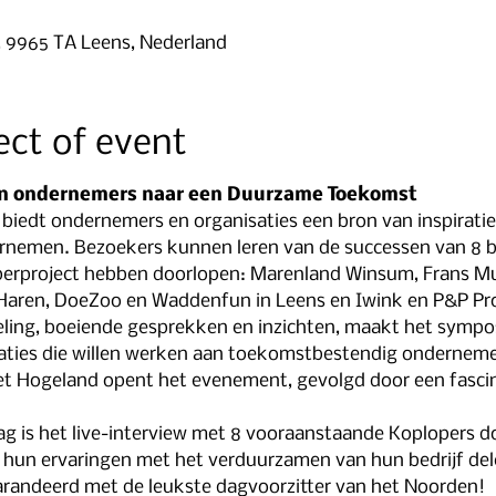
0
, 9965 TA Leens, Nederland
ect of event
n ondernemers naar een Duurzame Toekomst
iedt ondernemers en organisaties een bron van inspiratie 
emen. Bezoekers kunnen leren van de successen van 8 bed
rproject hebben doorlopen: Marenland Winsum, Frans Mull
aren, DoeZoo en Waddenfun in Leens en Iwink en P&P Proj
ling, boeiende gesprekken en inzichten, maakt het sympo
saties die willen werken aan toekomstbestendig onderneme
et Hogeland opent het evenement, gevolgd door een fasc
 is het live-interview met 8 vooraanstaande Koplopers doo
n hun ervaringen met het verduurzamen van hun bedrijf del
arandeerd met de leukste dagvoorzitter van het Noorden! 