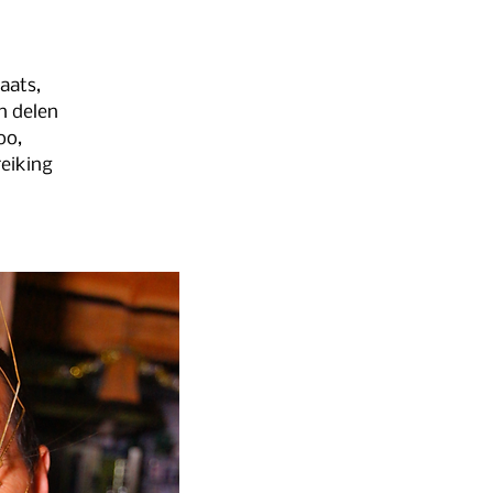
aats,
n delen
oo,
reiking