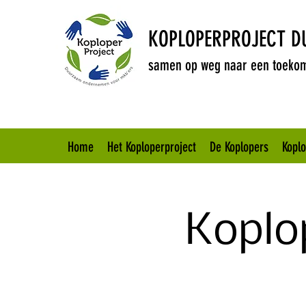
KOPLOPERPROJECT 
samen op weg naar een toekom
Home
Het Koploperproject
De Koplopers
Kopl
Koplo