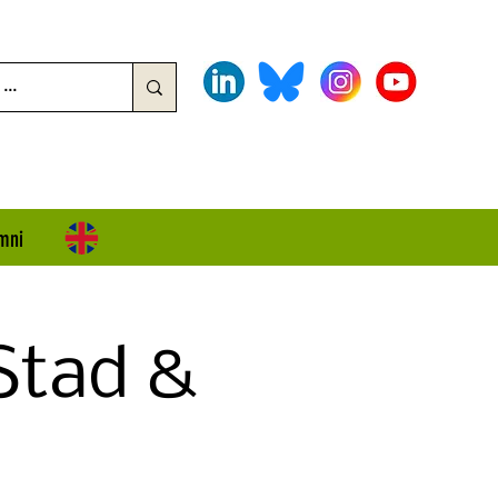
mni
Stad &