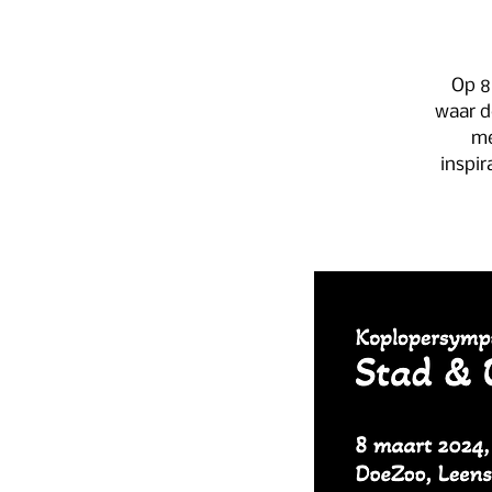
Op 8
waar d
me
inspir