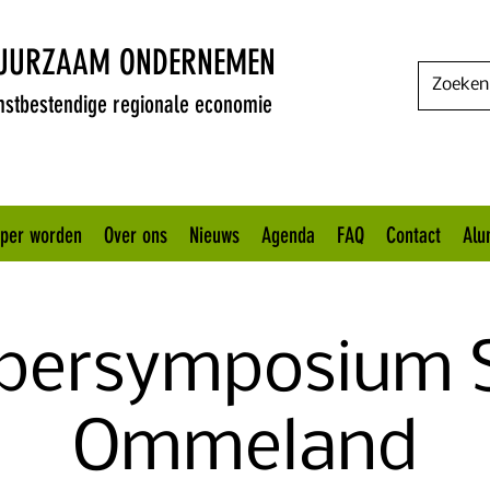
DUURZAAM ONDERNEMEN
stbestendige regionale economie
oper worden
Over ons
Nieuws
Agenda
FAQ
Contact
Alu
persymposium 
Ommeland