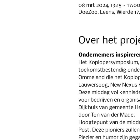
08 mrt 2024, 13:15 – 17:0
DoeZoo, Leens, Wierde 17
Over het proj
Ondernemers inspirere
Het Koplopersymposium, b
toekomstbestendig ondern
Ommeland die het Koplope
Lauwersoog, New Nexus H
Deze middag vol kennisde
voor bedrijven en organi
Dijkhuis van gemeente H
door Ton van der Made. 
Hoogtepunt van de middag
Post. Deze pioniers zulle
Plezier en humor zijn geg