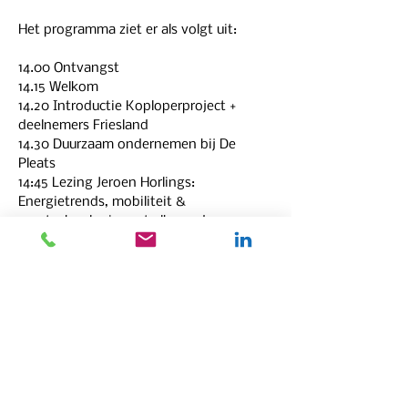
Het programma ziet er als volgt uit:
14.00 Ontvangst
14.15 Welkom
14.20 Introductie Koploperproject + 
deelnemers Friesland
14.30 Duurzaam ondernemen bij De 
Pleats
14:45 Lezing Jeroen Horlings: 
Energietrends, mobiliteit & 
accutechnologie: wat elke ondernemer 
moet weten
15:30 Pauze
16:00 Uitleg Koplopers alumninetwerk 
Het KANNN
16.10 Compilatievideo Koplopers 
Friesland
16.20 Q&A met Koplopers en publiek
16.40 Uitreiking Koploperprijs en - 
certificaten