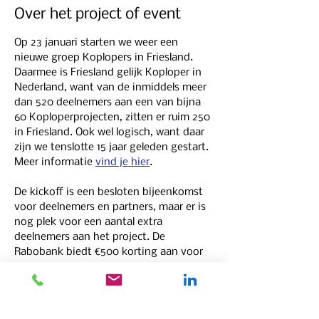
Over het project of event
Op 23 januari starten we weer een 
nieuwe groep Koplopers in Friesland. 
Daarmee is Friesland gelijk Koploper in 
Nederland, want van de inmiddels meer 
dan 520 deelnemers aan een van bijna 
60 Koploperprojecten, zitten er ruim 250 
in Friesland. Ook wel logisch, want daar 
zijn we tenslotte 15 jaar geleden gestart. 
Meer informatie 
vind je hier
.
De kickoff is een besloten bijeenkomst 
voor deelnemers en partners, maar er is 
nog plek voor een aantal extra 
deelnemers aan het project. De 
Rabobank biedt €500 korting aan voor 
de eerste 10 deelnemers, dus snelle 
aanmelders kunnen daar ook nog van 
gebruik maken. Meer informatie en 
mogelijkheid tot aanmelden 
vind je hier
.