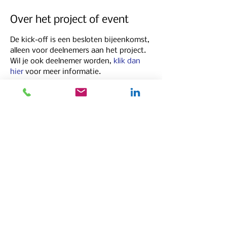
Over het project of event
De kick-off is een besloten bijeenkomst, 
alleen voor deelnemers aan het project. 
Wil je ook deelnemer worden, 
klik dan 
hier
 voor meer informatie.
Deel dit evenement
info@koploperproject.nl
Tel.:
+31 (0) 655 83 72 73