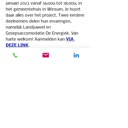
januari 2023 vanaf 16:00u tot 18:00u, in 
het gemeentehuis in Winsum. Je hoort 
daar alles over het project. Twee eerdere 
deelnemers delen hun ervaringen, 
namelijk Landjuweel en 
Groepsaccomodatie De Energiek. Van 
harte welkom! Aanmelden kan 
VIA 
DEZE LINK
.
Programma:
16:00u – 16:10u: Inloop
16:10u – 16:15u: Opening wethouder
16:15u – 16:50u: Informatie over 
koploperproject
16:50u – 17:00u: Pauze
17:00u – 17:15u: Landjuweel aan het 
woord
17:15u – 17:30u: De Energiek aan het 
woord
17:30u – 17:35u: Afsluiting
17:35u – 18:00u: Netwerken
Uitgebreidere informatie over het 