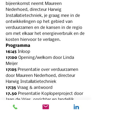
bijeenkomst neemt Maureen 
Nederhoed, directeur Harwig 
Installatietechniek, je graag mee in de 
ontwikkelingen op het gebied van 
verduurzamen en de kansen in de regio 
om met elkaar het energieverbruik en de 
kosten hiervoor te verlagen.
Programma
16:45
 Inloop
17:00
 Opening/welkom door Linda 
Meijer
17:05
 Presentatie over verduurzamen 
door Maureen Nederhoed, directeur 
Harwig Installatietechniek
17:35
 Vraag & antwoord
17.50 
Presentatie Koploperproject door 
Jaap de Vries, oprichter en landelijk 
coördinator Koploperproject
18:00
 Panelgesprek met de Koplopers
18:30
 Uitreiking Koploperprijs met 
aansluitend een drankje en de 